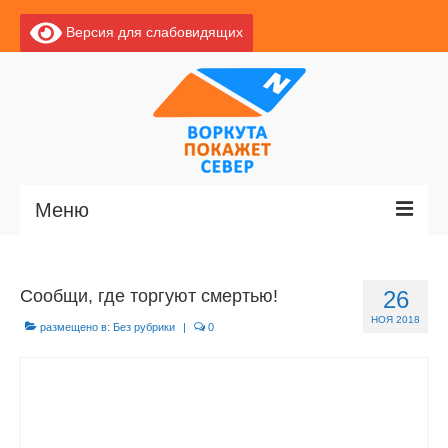
Версия для слабовидящих
Меню
Главная
Сообщи, где торгуют смертью!
26
Новости
НОЯ 2018
размещено в:
Без рубрики
|
0
О Воркуте
Базы отдыха
О центре