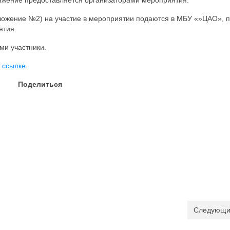
яжение предоставляется организаторами мероприятия.
иложение №2) на участие в мероприятии подаются в МБУ «»ЦАО», п
ятия.
ми участники.
 ссылке.
Поделиться
Следующи