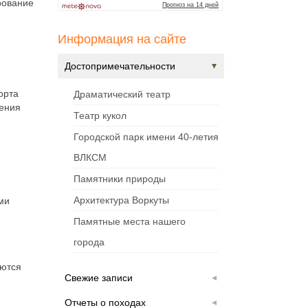
рование
Информация на сайте
Достопримечательности
орта
Драматический театр
дения
Театр кукол
Городской парк имени 40-летия
ВЛКСМ
Памятники природы
Архитектура Воркуты
ми
Памятные места нашего
города
аются
Свежие записи
Отчеты о походах