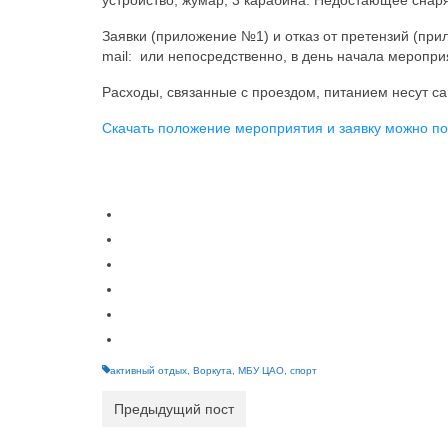
устройство, жумар, 3 карабина. Недостающее снар
Заявки (приложение №1) и отказ от претензий (пр
mail: или непосредственно, в день начала меропри
Расходы, связанные с проездом, питанием несут са
Скачать положение мероприятия и заявку можно по
активный отдых
,
Воркута
,
МБУ ЦАО
,
спорт
Предыдущий пост