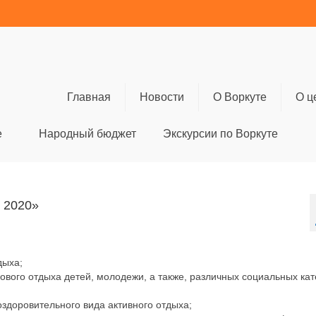
Главная
Новости
О Воркуте
О ц
е
Народный бюджет
Экскурсии по Воркуте
 2020»
дыха;
ового отдыха детей, молодежи, а также, различных социальных кат
здоровительного вида активного отдыха;