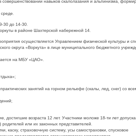
в совершенствовании навыков скалолазания и альпинизма, форми
 среде.
9-30 до 14-30.
 Воркуты в районе Шахтерской набережной 14.
роприятия осуществляется Управлением физической культуры и сп
кого округа «Воркута» в лице муниципального бюджетного учреж
гается на МБУ «ЦАО».
отдыха»;
практических занятий на горном рельефе (скалы, лед, снег) со все
дений;
, достигшие возраста 12 лет. Участники моложе 18-ти лет допуск
 родителей или их законных представителей.
и, каску, страховочную систему, усы самостраховки, спусковое