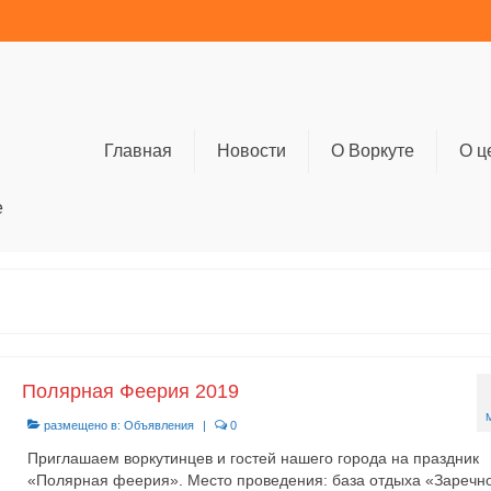
Главная
Новости
О Воркуте
О ц
е
Полярная Феерия 2019
размещено в:
Объявления
|
0
Приглашаем воркутинцев и гостей нашего города на праздник
«Полярная феерия». Место проведения: база отдыха «Заречн