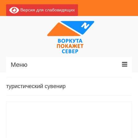
Версия для слабовидящих
Меню
Главная
туристический сувенир
Новости
О Воркуте
Базы отдыха
О центре