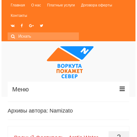
Главная
О нас
Платные услуги
Договора оферты
Контакты
Меню
Новости
Архивы автора: Namizato
История Воркуты
Фотогалерея