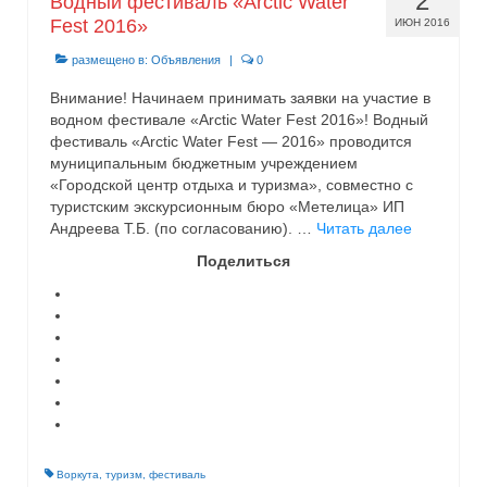
2
Водный фестиваль «Arctic Water
Видео
Fest 2016»
ИЮН 2016
размещено в:
Объявления
|
0
Туры 2016
Внимание! Начинаем принимать заявки на участие в
водном фестивале «Arctic Water Fest 2016»! Водный
фестиваль «Arctic Water Fest — 2016» проводится
муниципальным бюджетным учреждением
«Городской центр отдыха и туризма», совместно с
туристским экскурсионным бюро «Метелица» ИП
Андреева Т.Б. (по согласованию). …
Читать далее
Поделиться
Воркута
,
туризм
,
фестиваль