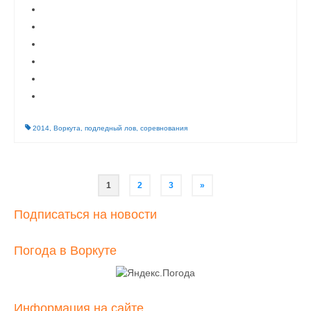
2014
,
Воркута
,
подледный лов
,
соревнования
Навигация
1
2
3
»
по
Подписаться на новости
записям
Погода в Воркуте
Информация на сайте