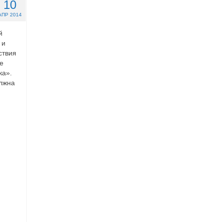
10
АПР 2014
й
 и
ствия
е
ка».
олжна