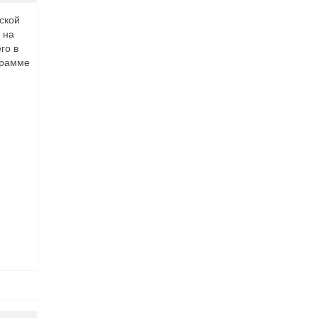
ской
 на
го в
грамме