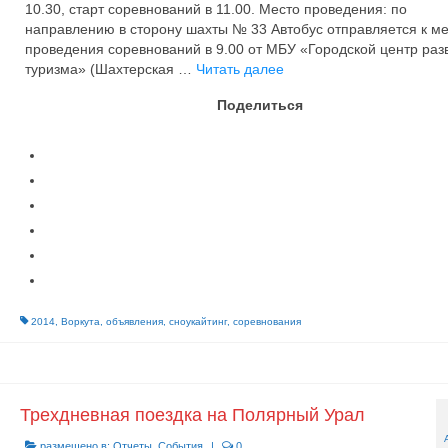
10.30, старт соревнований в 11.00. Место проведения: по
направлению в сторону шахты № 33 Автобус отправляется к ме
проведения соревнований в 9.00 от МБУ «Городской центр раз
туризма» (Шахтерская …
Читать далее
Поделиться
2014
,
Воркута
,
объявления
,
сноукайтинг
,
соревнования
Трехдневная поездка на Полярный Урал
размещено в:
Отчеты
,
События
|
0