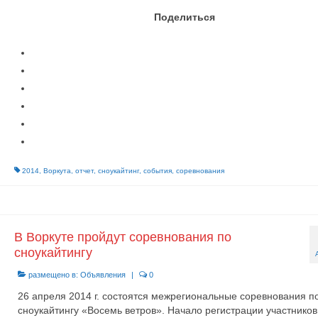
Поделиться
2014
,
Воркута
,
отчет
,
сноукайтинг
,
события
,
соревнования
В Воркуте пройдут соревнования по
сноукайтингу
размещено в:
Объявления
|
0
26 апреля 2014 г. состоятся межрегиональные соревнования п
сноукайтингу «Восемь ветров». Начало регистрации участников