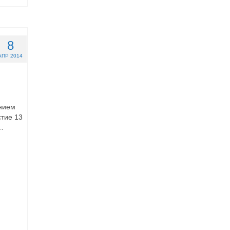
8
АПР 2014
ением
стие 13
…