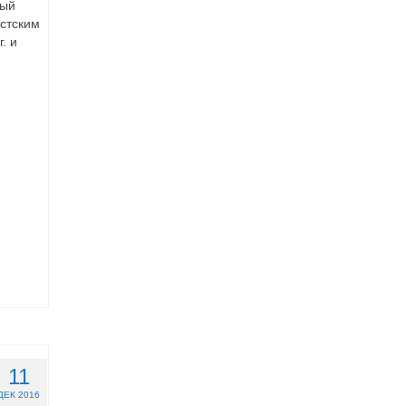
ный
стским
. и
11
ДЕК 2016