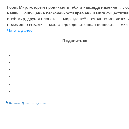
Горы. Мир, который проникает в тебя и навсегда изменяет … с
наяву … ощущение бесконечности времени и мига существов
иной мир, другая планета … мир, где всё постоянно меняется 
неизменно веками … место, где единственная ценность — жиз
Читать далее
Поделиться
Воркута
,
День Гор
,
туризм