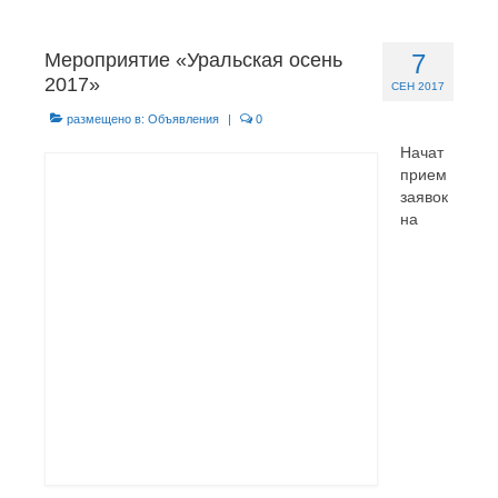
Главная
Мероприятие «Уральская осень
7
Новости
2017»
СЕН 2017
МО ГО «Воркута»
размещено в:
Объявления
|
0
Начат
Базы отдыха
прием
заявок
О центре
на
Контакты