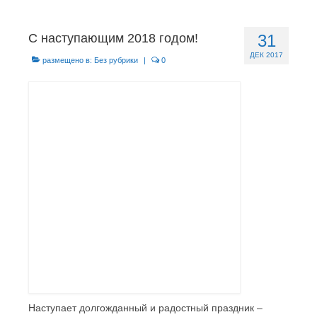
Главная
С наступающим 2018 годом!
31
Новости
ДЕК 2017
размещено в:
Без рубрики
|
0
МО ГО «Воркута»
Базы отдыха
О центре
Контакты
Наступает долгожданный и радостный праздник –