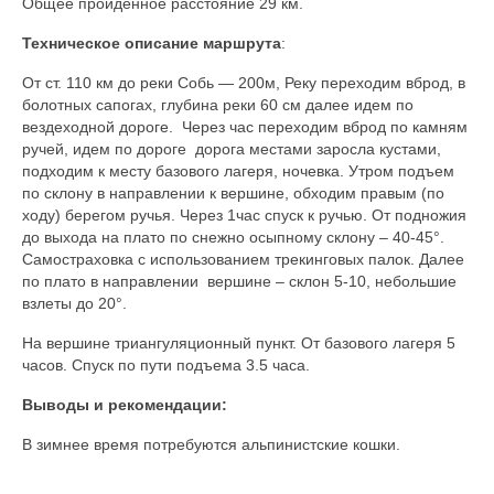
Общее пройденное расстояние 29 км.
Техническое описание маршрута
:
От ст. 110 км до реки Собь — 200м, Реку переходим вброд, в
болотных сапогах, глубина реки 60 см далее идем по
вездеходной дороге. Через час переходим вброд по камням
ручей, идем по дороге дорога местами заросла кустами,
подходим к месту базового лагеря, ночевка. Утром подъем
по склону в направлении к вершине, обходим правым (по
ходу) берегом ручья. Через 1час спуск к ручью. От подножия
до выхода на плато по снежно осыпному склону – 40-45°.
Самостраховка с использованием трекинговых палок. Далее
по плато в направлении вершине – склон 5-10, небольшие
взлеты до 20°.
На вершине триангуляционный пункт. От базового лагеря 5
часов. Спуск по пути подъема 3.5 часа.
Выводы и рекомендации:
В зимнее время потребуются альпинистские кошки.