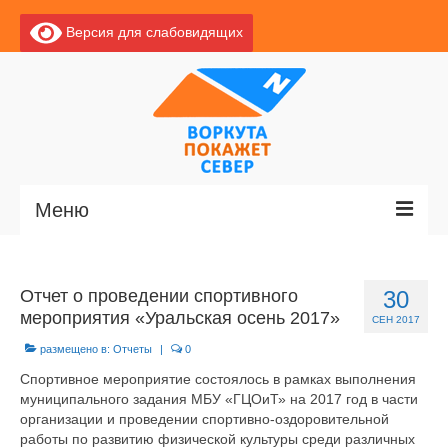
Версия для слабовидящих
Меню
Главная
Отчет о проведении спортивного
30
Новости
мероприятия «Уральская осень 2017»
СЕН 2017
О Воркуте
размещено в:
Отчеты
|
0
Спортивное мероприятие состоялось в рамках выполнения
Базы отдыха
муниципального задания МБУ «ГЦОиТ» на 2017 год в части
организации и проведении спортивно-оздоровительной
О центре
работы по развитию физической культуры среди различных