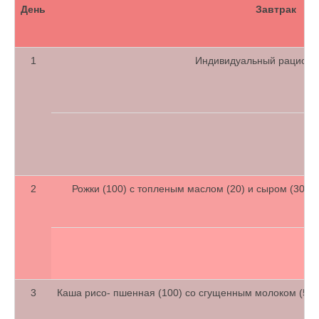
День
Завтрак
1
Индивидуальный рацион 
2
Рожки (100) с топленым маслом (20) и сыром (30), ка
3
Каша рисо- пшенная (100) со сгущенным молоком (50), к