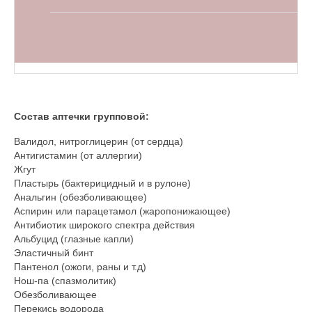
Состав аптечки групповой:
Валидол, нитроглицерин (от сердца)
Антигистамин (от аллергии)
Жгут
Пластырь (бактерицидный и в рулоне)
Анальгин (обезболивающее)
Аспирин или парацетамол (жаропонижающее)
Антибиотик широкого спектра действия
Альбуцид (глазные капли)
Эластичный бинт
Пантенол (ожоги, раны и т.д)
Нош-па (спазмолитик)
Обезболивающее
Перекись водорода