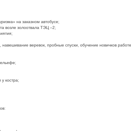
уризма» на заказном автобусе;
та возле золоотвала ТЭЦ –2;
риятия;
и, навешивание веревок, пробные спуски, обучение новичков работе
рельефе;
 у костра;
ов: