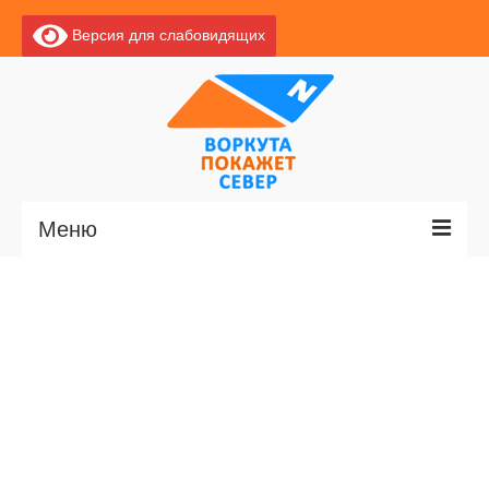
Версия для слабовидящих
Меню
Главная
Новости
О Воркуте
Базы отдыха
О центре