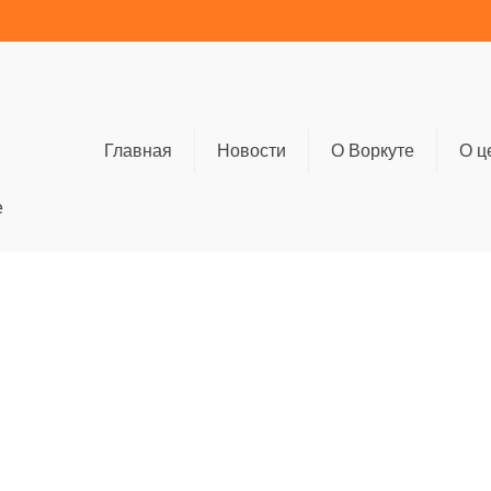
Главная
Новости
О Воркуте
О ц
е