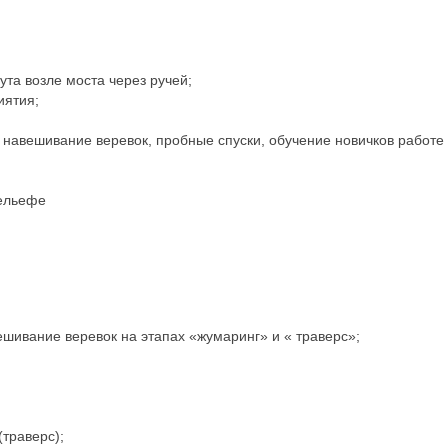
та возле моста через ручей;
иятия;
, навешивание веревок, пробные спуски, обучение новичков работе 
рельефе
шивание веревок на этапах «жумаринг» и « траверс»;
(траверс);