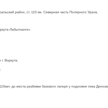
альский район, ст. 110 км. Северная часть Полярного Урала.
ркута-Лабытнанги».
г. Воркута;
;
110км» до места разбивки базового лагеря у подножия пика Диноза