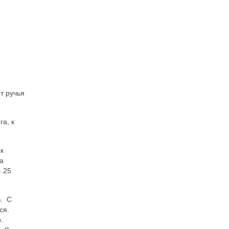
т ручья
а, к
к
а
- 25
в. С
ся.
.