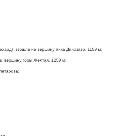
ехард) взошла на вершину пика Динозавр, 1159 м;
на вершину горы Желтая, 1259 м;
летарова;
;