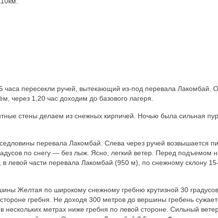
110км.
 1,5 часа пересекли ручей, вытекающий из-под перевала Лакомбай. О
, через 1,20 час доходим до базового лагеря.
тные стены делаем из снежных кирпичей. Ночью была сильная пург
и седловины перевала Лакомбай. Слева через ручей возвышается пи
радусов по снегу — без лыж. Ясно, легкий ветер. Перед подъемом н
 в левой части перевала Лакомбай (950 м), по снежному склону 15
шины Желтая по широкому снежному гребню крутизной 30 градусо
стороне гребня. Не доходя 300 метров до вершины гребень сужает
в нескольких метрах ниже гребня по левой стороне. Сильный ветер