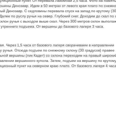
уляционный пункт. От перевала Лакомбай 2,5 часа. Фото на память
ршины Динозавр. Идем в 50 метрах от левого края плато по снежн
ый Динозавр. С седловины перевала спуск на запад по крутому (3
алее по руслу ручья на север. Глубокий снег. Доходим до скал по 
склон ручья с выходом выше скал. Через 300 метров склон выпола
 утреннего подъема. От вершины до базового лагеря 3 часа.
я. Через 1,5 часа от базового лагеря сворачиваем в направлении
лу ручья. Отсюда подъем по снежному склону (30 градусов) правее
льной вершины (пик Кадет) со склона переходим на правый широк
равлении вершинного купола. Затем, подъем на вершину по крутому
яционный пункт на северном краю плато. От базового лагеря 4 часа