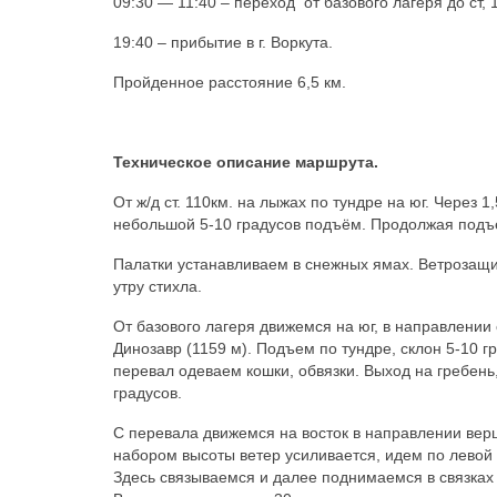
09:30 — 11:40 – переход от базового лагеря до ст, 
19:40 – прибытие в г. Воркута.
Пройденное расстояние 6,5 км.
Техническое описание маршрута.
От ж/д ст. 110км. на лыжах по тундре на юг. Через
небольшой 5-10 градусов подъём. Продолжая подъём
Палатки устанавливаем в снежных ямах. Ветрозащи
утру стихла.
От базового лагеря движемся на юг, в направлени
Динозавр (1159 м). Подъем по тундре, склон 5-10 г
перевал одеваем кошки, обвязки. Выход на гребень,
градусов.
С перевала движемся на восток в направлении вер
набором высоты ветер усиливается, идем по левой 
Здесь связываемся и далее поднимаемся в связках 