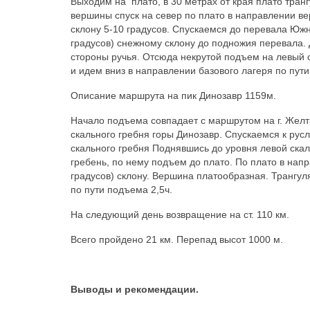
Выходим на плато, в 30 метрах от края плато транг
вершины спуск на север по плато в направлении ве
склону 5-10 градусов. Спускаемся до перевала Южн
градусов) снежному склону до подножия перевала. Д
стороны ручья. Отсюда некрутой подъем на левый 
и идем вниз в направлении базового лагеря по пути
Описание маршрута на пик Динозавр 1159м.
Начало подъема совпадает с маршрутом на г. Желта
скального гребня горы Динозавр. Спускаемся к рус
скального гребня Поднявшись до уровня левой ска
гребень, по нему подъем до плато. По плато в нап
градусов) склону. Вершина платообразная. Трангул
по пути подъема 2,5ч.
На следующий день возвращение на ст. 110 км.
Всего пройдено 21 км. Перепад высот 1000 м.
Выводы и рекомендации.