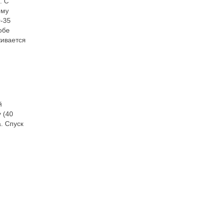
. С
ому
0-35
обе
живается
ий
 (40
. Спуск