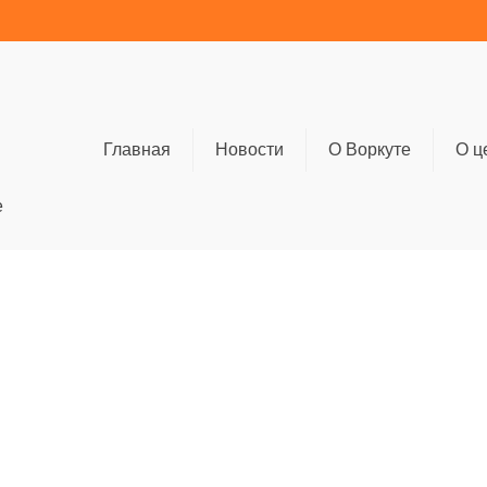
Главная
Новости
О Воркуте
О ц
е