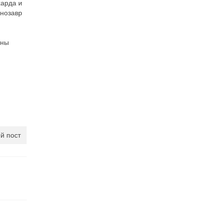
харда и
инозавр
ьны
й пост