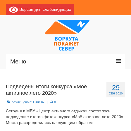
Версия для слабовидящих
Меню
Главная
Подведены итоги конкурса «Моё
29
Новости
активное лето 2020»
СЕН 2020
О Воркуте
размещено в:
Отчеты
|
0
Сегодня в МБУ «Центр активного отдыха» состоялось
Базы отдыха
подведение итогов фотоконкурса «Моё активное лето 2020».
Места распределились следующим образом:
О центре