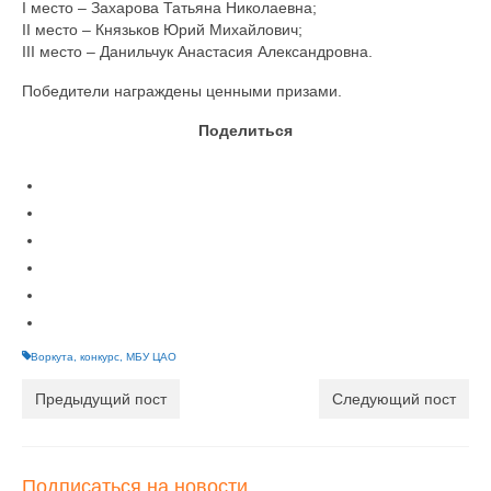
I место – Захарова Татьяна Николаевна;
Документы
II место – Князьков Юрий Михайлович;
III место – Данильчук Анастасия Александровна.
Противодействие коррупции
Победители награждены ценными призами.
Задать вопрос
Поделиться
Воркута
,
конкурс
,
МБУ ЦАО
Предыдущий пост
Следующий пост
Подписаться на новости