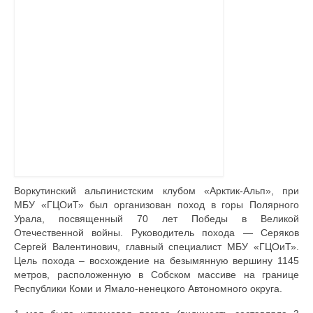
Документы
Противодействие коррупции
Задать вопрос
Воркутинский альпинистским клубом «Арктик-Альп», при
МБУ «ГЦОиТ» был организован поход в горы Полярного
Урала, посвященный 70 лет Победы в Великой
Отечественной войны. Руководитель похода — Серяков
Сергей Валентинович, главный специалист МБУ «ГЦОиТ».
Цель похода – восхождение на безымянную вершину 1145
метров, расположенную в Собском массиве на границе
Республики Коми и Ямало-ненецкого Автономного округа.