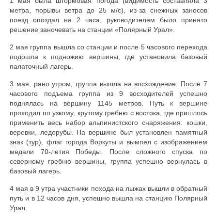
1 мая была штормовая погода (видимость составляла 3
метра, порывы ветра до 25 м/с), из-за снежных заносов
поезд опоздал на 2 часа, руководителем было принято
решение заночевать на станции «Полярный Урал».
2 мая группа вышла со станции и после 5 часового перехода
подошла к подножию вершины, где установила базовый
палаточный лагерь.
3 мая, рано утром, группа вышла на восхождение. После 7
часового подъема группа из 9 восходителей успешно
поднялась на вершину 1145 метров. Путь к вершине
проходил по узкому, крутому гребню с востока, где пришлось
применить весь набор альпинистского снаряжения: кошки,
веревки, ледорубы. На вершине был установлен памятный
знак (тур), флаг города Воркуты и вымпел с изображением
медали 70-летия Победы. После сложного спуска по
северному гребню вершины, группа успешно вернулась в
базовый лагерь.
4 мая в 9 утра участники похода на лыжах вышли в обратный
путь и в 12 часов дня, успешно вышла на станцию Полярный
Урал.