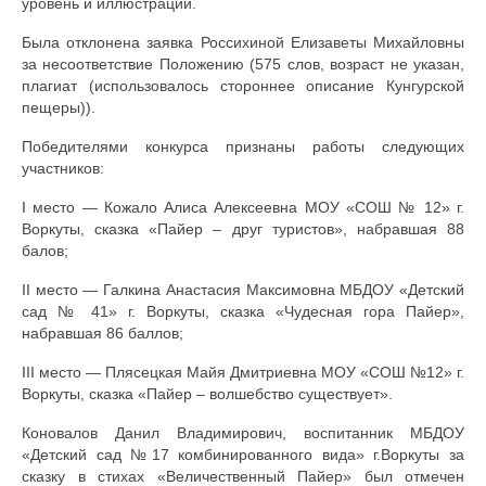
уровень и иллюстрации.
Была отклонена заявка Россихиной Елизаветы Михайловны
за несоответствие Положению (575 слов, возраст не указан,
плагиат (использовалось стороннее описание Кунгурской
пещеры)).
Победителями конкурса признаны работы следующих
участников:
I место — Кожало Алиса Алексеевна МОУ «СОШ № 12» г.
Воркуты, сказка «Пайер – друг туристов», набравшая 88
балов;
II место — Галкина Анастасия Максимовна МБДОУ «Детский
сад № 41» г. Воркуты, сказка «Чудесная гора Пайер»,
набравшая 86 баллов;
III место — Плясецкая Майя Дмитриевна МОУ «СОШ №12» г.
Воркуты, сказка «Пайер – волшебство существует».
Коновалов Данил Владимирович, воспитанник МБДОУ
«Детский сад №17 комбинированного вида» г.Воркуты за
сказку в стихах «Величественный Пайер» был отмечен