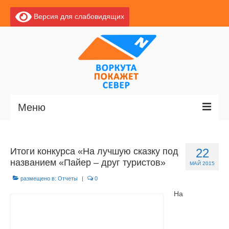
Версия для слабовидящих
Меню
Главная
Итоги конкурса «На лучшую сказку под
22
Новости
названием «Пайер – друг туристов»
МАЙ 2015
О Воркуте
размещено в:
Отчеты
|
0
На
Базы отдыха
О центре