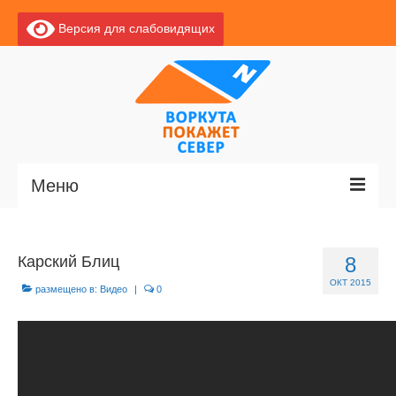
Версия для слабовидящих
Меню
Главная
Карский Блиц
8
Новости
ОКТ 2015
размещено в:
Видео
|
0
О Воркуте
Базы отдыха
О центре