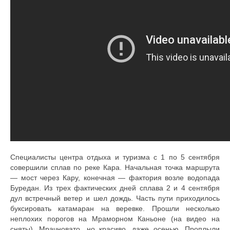
Документы
Противодействие коррупции
Задать вопрос
Специалисты центра отдыха и туризма с 1 по 5 сентября
совершили сплав по реке Кара. Начальная точка маршрута
— мост через Кару, конечная — фактория возле водопада
Буредан. Из трех фактических дней сплава 2 и 4 сентября
дул встречный ветер и шел дождь. Часть пути приходилось
буксировать катамаран на веревке. Прошли несколько
неплохих порогов на Мраморном Каньоне (на видео на
сняты). Мрачновато, но красиво, даже осенью. Проплыли