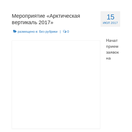
Главная
Мероприятие «Арктическая
15
Новости
вертикаль 2017»
ИЮЛ 2017
МО ГО «Воркута»
размещено в:
Без рубрики
|
0
Начат
Базы отдыха
прием
заявок
О центре
на
Контакты