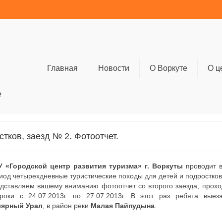
Главная
Новости
О Воркуте
О ц
е
тков, заезд № 2. Фотоотчет.
 «Городской центр развития туризма» г. Воркуты
проводит в
иод четырехдневные туристические походы для детей и подростков
дставляем вашему вниманию фотоотчет со второго заезда, прох
роки с 24.07.2013г. по 27.07.2013г. В этот раз ребята выез
ярный Урал
, в район реки
Малая Пайпудына
.