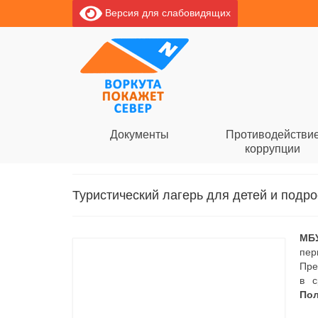
Версия для слабовидящих
Документы
Противодействи
коррупции
Туристический лагерь для детей и подрос
МБУ
пер
Пре
в с
Пол