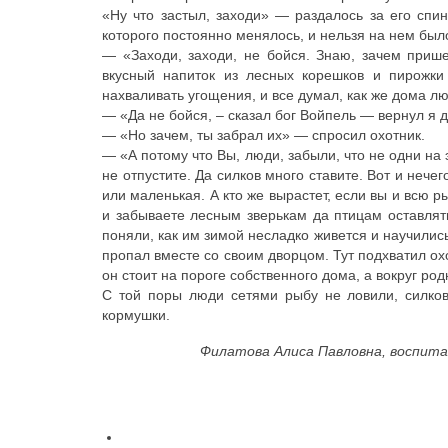
«Ну что застыл, заходи» — раздалось за его спи
которого постоянно менялось, и нельзя на нем был
— «Заходи, заходи, не бойся. Знаю, зачем приш
вкусный напиток из лесных корешков и пирожки
нахваливать угощения, и все думал, как же дома лю
— «Да не бойся, – сказал бог Войпель — вернул я д
— «Но зачем, ты забрал их» — спросил охотник.
— «А потому что Вы, люди, забыли, что не одни на 
не отпустите. Да силков много ставите. Вот и нече
или маленькая. А кто же вырастет, если вы и всю р
и забываете лесным зверькам да птицам оставлять
поняли, как им зимой несладко живется и научились
пропал вместе со своим дворцом. Тут подхватил охо
он стоит на пороге собственного дома, а вокруг ро
С той поры люди сетями рыбу не ловили, силков
кормушки.
Филатова Алиса Павловна, воспит