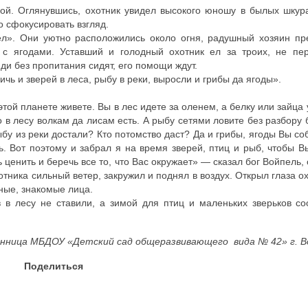
ной. Оглянувшись, охотник увидел высокого юношу в былых шкур
о сфокусировать взгляд.
ел». Они уютно расположились около огня, радушный хозяин п
 с ягодами. Уставший и голодный охотник ел за троих, не пер
ди без пропитания сидят, его помощи ждут.
ичь и зверей в леса, рыбу в реки, выросли и грибы да ягоды».
этой планете живете. Вы в лес идете за оленем, а белку или зайца 
го в лесу волкам да лисам есть. А рыбу сетями ловите без разбору
ыбу из реки достали? Кто потомство даст? Да и грибы, ягоды Вы со
. Вот поэтому и забрал я на время зверей, птиц и рыб, чтобы В
 ценить и беречь все то, что Вас окружает» — сказал бог Войпель, 
тника сильный ветер, закружил и поднял в воздух. Открыл глаза ох
дные, знакомые лица.
 в лесу не ставили, а зимой для птиц и маленьких зверьков с
анница МБДОУ «Детский сад общеразвивающего вида № 42» г. В
Поделиться