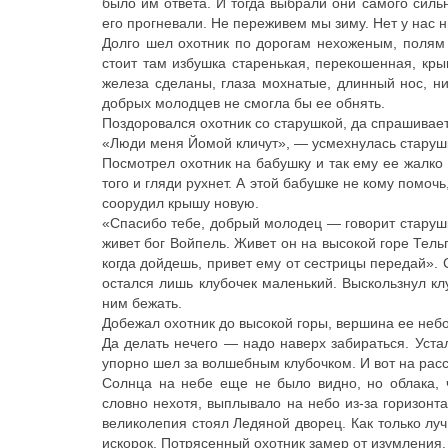
было им ответа. И тогда выбрали они самого сильн
его прогневали. Не переживем мы зиму. Нет у нас н
Долго шел охотник по дорогам нехоженым, полям 
стоит там избушка старенькая, перекошенная, крыш
железа сделаны, глаза мохнатые, длинный нос, 
добрых молодцев не смогла бы ее обнять.
Поздоровался охотник со старушкой, да спрашивает
«Люди меня Йомой кличут», — усмехнулась старуш
Посмотрел охотник на бабушку и так ему ее жалко
того и гляди рухнет. А этой бабушке не кому помоч
соорудил крышу новую.
«Спасибо тебе, добрый молодец — говорит старушка
живет бог Войпель. Живет он на высокой горе Тель
когда дойдешь, привет ему от сестрицы передай». 
остался лишь клубочек маленький. Выскользнул клу
ним бежать.
Добежал охотник до высокой горы, вершина ее небо
Да делать нечего — надо наверх забираться. Устал
упорно шел за волшебным клубочком. И вот на расс
Солнца на небе еще не было видно, но облака, ч
словно нехотя, выплывало на небо из-за горизон
великолепия стоял Ледяной дворец. Как только луч
искорок. Потрясенный охотник замер от изумления.