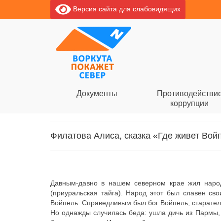
Версия сайта для слабовидящих
Документы
Противодействи
коррупции
Филатова Алиса, сказка «Где живет Вой
Давным-давно в нашем северном крае жил народ
(приуральская тайга). Народ этот был славен св
Войпель. Справедливым был бог Войпель, старател
Но однажды случилась беда: ушла дичь из Пармы, 