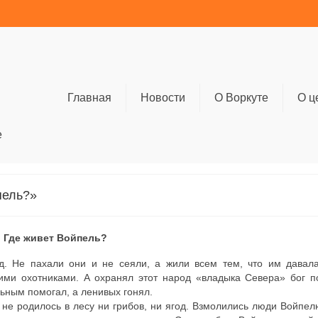
Главная
Новости
О Воркуте
О ц
е
пель?»
Где живет Войпель?
. Не пахали они и не сеяли, а жили всем тем, что им давал
оими охотниками. А охранял этот народ «владыка Севера» бог 
ьным помогал, а ленивых гонял.
не родилось в лесу ни грибов, ни ягод. Взмолились люди Войпел