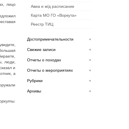
ах, лицо
Авиа и ж/д расписание
Карта МО ГО «Воркута»
редложил
еставая
Реестр ТИЦ
Достопримечательности
увидите,
Свежие записи
 большая
бираете,
Отчеты о походах
ы, люди,
сказал и
Отчеты о мероприятиях
отник, а
Рубрики
ооружали
Архивы
оркуты.