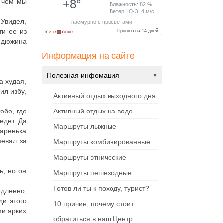
, чем мы
 Увидел,
ти ее из
е дюжина
Информация на сайте
Полезная инфомация
а худая,
ил избу,
Активный отдых выходного дня
ебе, где
Активный отдых на воде
едет. Да
Маршруты лыжные
паренька
певал за
Маршруты комбинированные
Маршруты этнические
ь, но он
Маршруты пешеходные
Готов ли ты к походу, турист?
едленно,
ди этого
10 причин, почему стоит
ми ярких
обратиться в наш Центр