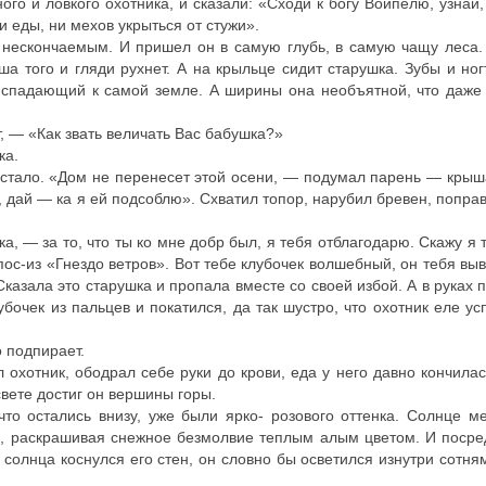
ого и ловкого охотника, и сказали: «Сходи к богу Войпелю, узнай
и еды, ни мехов укрыться от стужи».
нескончаемым. И пришел он в самую глубь, в самую чащу леса.
а того и гляди рухнет. А на крыльце сидит старушка. Зубы и ног
ниспадающий к самой земле. А ширины она необъятной, что даж
, — «Как звать величать Вас бабушка?»
ка.
 стало. «Дом не перенесет этой осени, — подумал парень — крыш
ь, дай — ка я ей подсоблю». Схватил топор, нарубил бревен, поправ
, — за то, что ты ко мне добр был, я тебя отблагодарю. Скажу я т
пос-из «Гнездо ветров». Вот тебе клубочек волшебный, он тебя выв
Сказала это старушка и пропала вместе со своей избой. А в руках 
бочек из пальцев и покатился, да так шустро, что охотник еле ус
 подпирает.
 охотник, ободрал себе руки до крови, еда у него давно кончилас
вете достиг он вершины горы.
то остались внизу, уже были ярко- розового оттенка. Солнце м
та, раскрашивая снежное безмолвие теплым алым цветом. И посре
 солнца коснулся его стен, он словно бы осветился изнутри сотня