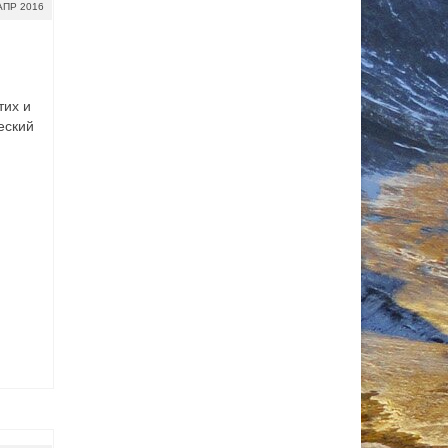
АПР 2016
тих и
еский