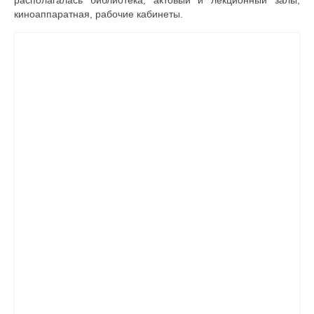
располагалась библиотека, актовый и лекционный залы,
киноаппаратная, рабочие кабинеты.