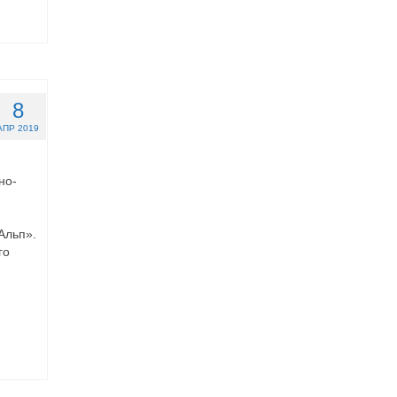
8
АПР 2019
но-
Альп».
го