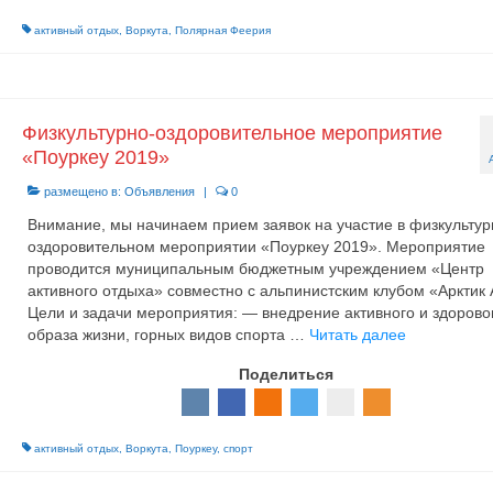
активный отдых
,
Воркута
,
Полярная Феерия
Физкультурно-оздоровительное мероприятие
«Поуркеу 2019»
размещено в:
Объявления
|
0
Внимание, мы начинаем прием заявок на участие в физкультур
оздоровительном мероприятии «Поуркеу 2019». Мероприятие
проводится муниципальным бюджетным учреждением «Центр
активного отдыха» совместно с альпинистским клубом «Арктик 
Цели и задачи мероприятия: — внедрение активного и здорово
образа жизни, горных видов спорта …
Читать далее
Поделиться
активный отдых
,
Воркута
,
Поуркеу
,
спорт