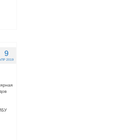
9
АПР 2019
лярная
дов
МБУ