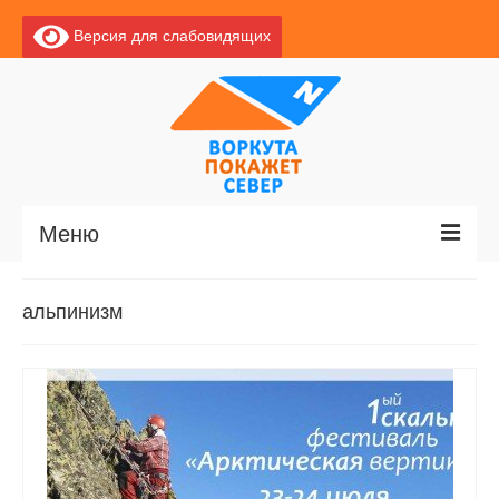
Версия для слабовидящих
Меню
Главная
альпинизм
Новости
О Воркуте
Базы отдыха
О центре