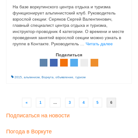
На базе воркутинского центра отдыха и туризма
функционирует альпинистский клуб. Руководитель
взрослой секции: Серяков Сергей Валентинович,
главный специалист центра отдыха и туризма,
инструктор-проводник 4 категории. О времени и месте
проведения занятий взрослой секции можно узнать в
группе в Контакте. Руководитель …
Читать далее
Поделиться
2015
,
альпинизм
,
Воркута
,
объявление
,
туризм
Навигация
«
1
…
3
4
5
6
по
Подписаться на новости
записям
Погода в Воркуте