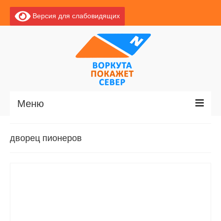
Версия для слабовидящих
Меню
Главная
дворец пионеров
Новости
О Воркуте
Базы отдыха
О центре