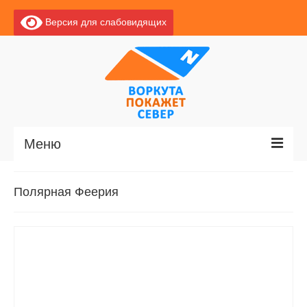
Версия для слабовидящих
Меню
Главная
Полярная Феерия
Новости
О Воркуте
Базы отдыха
О центре