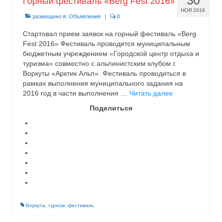
30
Горный фестиваль «Berg Fest 2016»
Видео
НОЯ 2016
размещено в:
Объявления
|
0
Туры 2016
Стартовал прием заявок на горный фестиваль «Berg
Fest 2016» Фестиваль проводится муниципальным
бюджетным учреждением «Городской центр отдыха и
туризма» совместно с альпинистским клубом г.
Воркуты «Арктик Альп». Фестиваль проводиться в
рамках выполнения муниципального задания на
2016 год в части выполнения …
Читать далее
Поделиться
Воркута
,
туризм
,
фестиваль