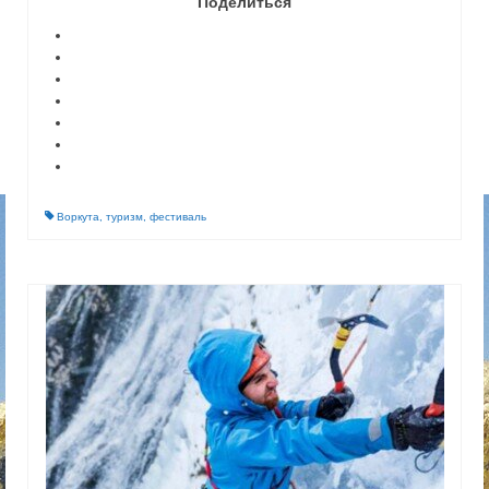
Поделиться
Воркута
,
туризм
,
фестиваль