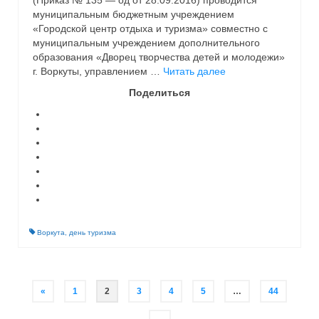
(Приказ № 135 — од от 28.09.2016) проводится
муниципальным бюджетным учреждением
«Городской центр отдыха и туризма» совместно с
муниципальным учреждением дополнительного
образования «Дворец творчества детей и молодежи»
г. Воркуты, управлением …
Читать далее
Поделиться
Воркута
,
день туризма
«
1
2
3
4
5
…
44