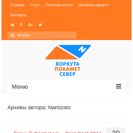
Главная
О нас
Платные услуги
Договора оферты
Контакты
Меню
Новости
Архивы автора: Namizato
История Воркуты
Фотогалерея