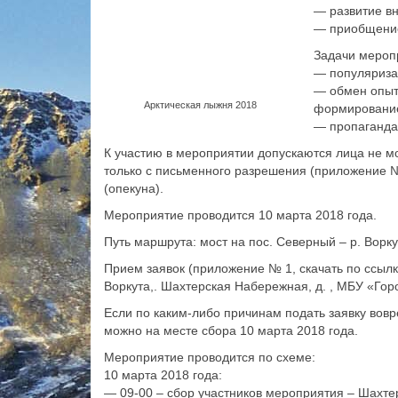
— развитие вн
— приобщение
Задачи мероп
— популяризац
— обмен опыт
Арктическая лыжня 2018
формирование
— пропаганда
К участию в мероприятии допускаются лица не мо
только с письменного разрешения (приложение № 
(опекуна).
Мероприятие проводится 10 марта 2018 года.
Путь маршрута: мост на пос. Северный – р. Ворку
Прием заявок (приложение № 1, скачать по ссылке
Воркута,. Шахтерская Набережная, д. , МБУ «Город
Если по каким-либо причинам подать заявку вов
можно на месте сбора 10 марта 2018 года.
Мероприятие проводится по схеме:
10 марта 2018 года:
— 09-00 – сбор участников мероприятия – Шахте