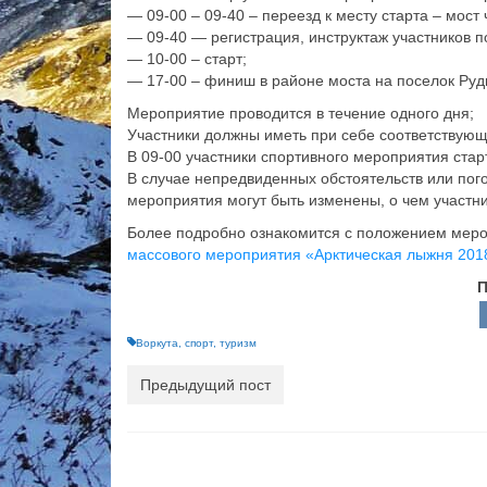
— 09-00 – 09-40 – переезд к месту старта – мост 
— 09-40 — регистрация, инструктаж участников п
— 10-00 – старт;
— 17-00 – финиш в районе моста на поселок Руд
Мероприятие проводится в течение одного дня;
Участники должны иметь при себе соответствую
В 09-00 участники спортивного мероприятия старт
В случае непредвиденных обстоятельств или пог
мероприятия могут быть изменены, о чем участн
Более подробно ознакомится с положением меро
массового мероприятия «Арктическая лыжня 201
П
Воркута
,
спорт
,
туризм
Предыдущий пост