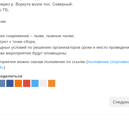
через р. Воркута возле пос. Северный;
о ТБ;
ник.
щее снаряжение – лыжи, лыжные палки;
уют с точки сбора;
одных условий по решению организаторов сроки и место проведен
ики мероприятия будут оповещены;
приятия можно скачав положение по ссылке (
положение спортивно
8»
)
оделиться
Следующ