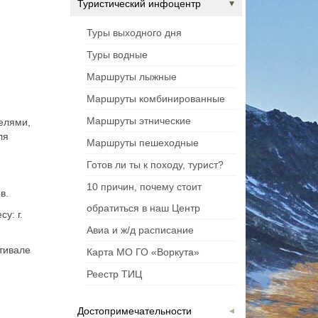
Туристический инфоцентр
Туры выходного дня
Туры водные
Маршруты лыжные
Маршруты комбинированные
Маршруты этнические
телями,
ля
Маршруты пешеходные
Готов ли ты к походу, турист?
10 причин, почему стоит
в.
обратиться в наш Центр
у: г.
Авиа и ж/д расписание
тивале
Карта МО ГО «Воркута»
Реестр ТИЦ
Достопримечательности