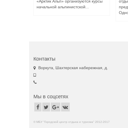
«Арктик Альп» организуются курсы
отды
начальной альпинистской...
пред
Одно
Контакты
Воркута, Шахтерская набережная, д.
Мы в соцсетях
© МБУ "Городской центр отдыха и туризма" 2012-2017