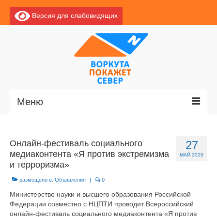
Версия для слабовидящих
Меню
Главная
Онлайн-фестиваль социального
27
Новости
медиаконтента «Я против экстремизма
МАЙ 2020
и терроризма»
О Воркуте
размещено в:
Объявления
|
0
Базы отдыха
Министерство науки и высшего образования Российской
Федерации совместно с НЦПТИ проводит Всероссийский
О центре
онлайн-фестиваль социального медиаконтента «Я против