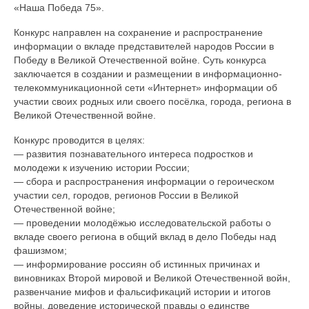
«Наша Победа 75».
Документы
Конкурс направлен на сохранение и распространение
Противодействие коррупции
информации о вкладе представителей народов России в
Победу в Великой Отечественной войне. Суть конкурса
Задать вопрос
заключается в создании и размещении в информационно-
телекоммуникационной сети «Интернет» информации об
участии своих родных или своего посёлка, города, региона в
Великой Отечественной войне.
Конкурс проводится в целях:
— развития познавательного интереса подростков и
молодежи к изучению истории России;
— сбора и распространения информации о героическом
участии сел, городов, регионов России в Великой
Отечественной войне;
— проведении молодёжью исследовательской работы о
вкладе своего региона в общий вклад в дело Победы над
фашизмом;
— информирование россиян об истинных причинах и
виновниках Второй мировой и Великой Отечественной войн,
развенчание мифов и фальсификаций истории и итогов
войны, доведение исторической правды о единстве