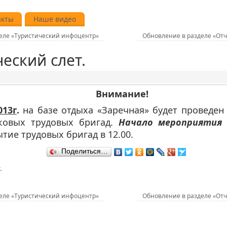
акты
Наше видео
еле «Туристический инфоцентр»
Обновление в разделе «От
еский слет.
Внимание!
013г
.
на базе отдыха «Заречная» будет проведен
тковых трудовых бригад.
Начало мероприятия 
ие трудовых бригад в 12.00.
Поделиться…
k
.
еле «Туристический инфоцентр»
Обновление в разделе «От