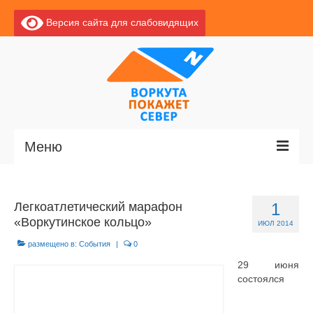
Версия сайта для слабовидящих
Меню
Главная
Легкоатлетический марафон
1
Новости
«Воркутинское кольцо»
ИЮЛ 2014
О Воркуте
размещено в:
События
|
0
29 июня
Базы отдыха
состоялся
О центре