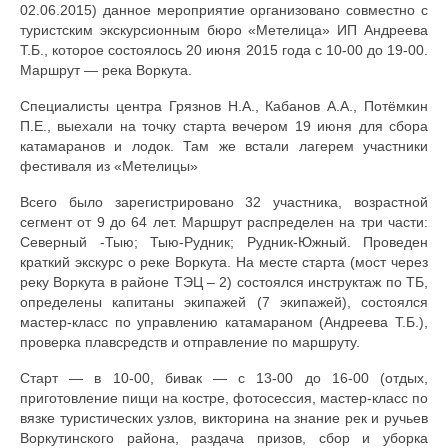
02.06.2015) данное мероприятие организовано совместно с
туристским экскурсионным бюро «Метелица» ИП Андреева
Т.Б., которое состоялось 20 июня 2015 года с 10-00 до 19-00.
Маршрут — река Воркута.
Специалисты центра Грязнов Н.А., Кабанов А.А., Потёмкин
П.Е., выехали на точку старта вечером 19 июня для сбора
катамаранов и лодок. Там же встали лагерем участники
фестиваля из «Метелицы»
Всего было зарегистрировано 32 участника, возрастной
сегмент от 9 до 64 лет. Маршрут распределен на три части:
Северный -Тыю; Тыю-Рудник; Рудник-Южный. Проведен
краткий экскурс о реке Воркута. На месте старта (мост через
реку Воркута в районе ТЭЦ – 2) состоялся инструктаж по ТБ,
определены капитаны экипажей (7 экипажей), состоялся
мастер-класс по управлению катамараном (Андреева Т.Б.),
проверка плавсредств и отправление по маршруту.
Старт — в 10-00, бивак — с 13-00 до 16-00 (отдых,
приготовление пищи на костре, фотосессия, мастер-класс по
вязке туристических узлов, викторина на знание рек и ручьев
Воркутинского района, раздача призов, сбор и уборка