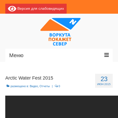
Версия для слабовидящих
Меню
Главная
Arctic Water Fest 2015
23
Новости
ИЮН 2015
размещено в:
Видео
,
Отчеты
|
0
О Воркуте
Базы отдыха
О центре