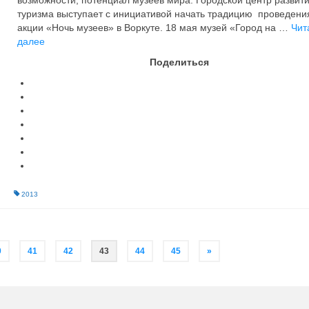
возможности, потенциал музеев мира. Городской центр развит
туризма выступает с инициативой начать традицию проведени
акции «Ночь музеев» в Воркуте. 18 мая музей «Город на …
Чит
далее
Поделиться
2013
0
41
42
43
44
45
»