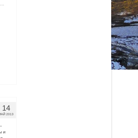
 …
14
МАЙ 2013
—
ы и