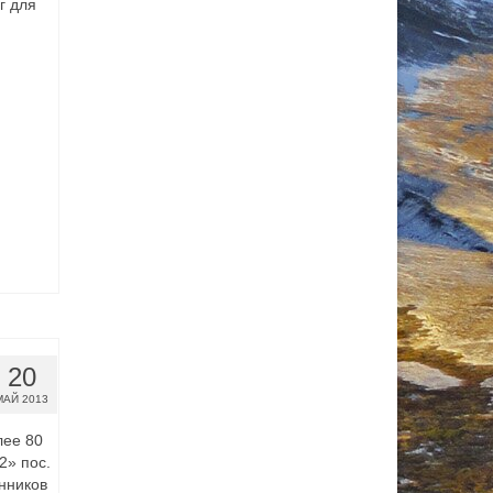
г для
20
МАЙ 2013
лее 80
» пос.
нников