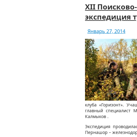
XII Поисково
экспедиция т
Январь 27, 2014
клуба «Горизонт». Уч
главный специалист М
Калмыков .
Экспедиция проводилас
Пернашор – железнодор