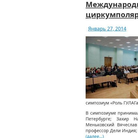
Международн
циркумполяр
Январь 27, 2014
симпозиум «Роль ГУЛАГ
В симпозиуме принимал
Петербурге; Захир 
Меньковский Вячеслав
профессор Дели Индия; 
(далее…)