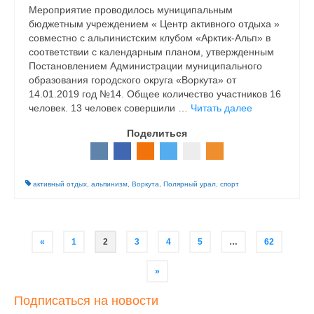
Мероприятие проводилось муниципальным
бюджетным учреждением « Центр активного отдыха »
совместно с альпинистским клубом «Арктик-Альп» в
соответствии с календарным планом, утвержденным
Постановлением Администрации муниципального
образования городского округа «Воркута» от
14.01.2019 год №14. Общее количество участников 16
человек. 13 человек совершили …
Читать далее
Поделиться
активный отдых
,
альпинизм
,
Воркута
,
Полярный урал
,
спорт
Навигация
«
1
2
3
4
5
…
62
по
записям
»
Подписаться на новости