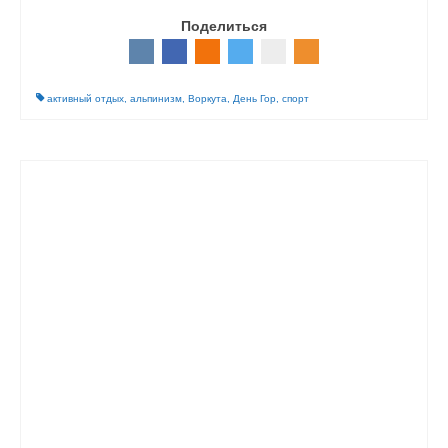
Поделиться
активный отдых
,
альпинизм
,
Воркута
,
День Гор
,
спорт