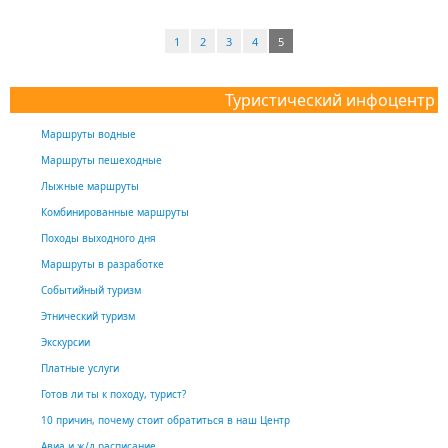
1
2
3
4
5
Туристический инфоцентр
Маршруты водные
Маршруты пешеходные
Лыжные маршруты
Комбинированные маршруты
Походы выходного дня
Маршруты в разработке
Событийный туризм
Этнический туризм
Экскурсии
Платные услуги
Готов ли ты к походу, турист?
10 причин, почему стоит обратиться в наш Центр
Авиа и ж/д расписание