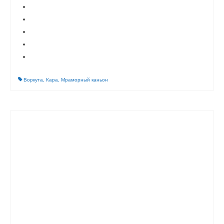
Воркута
,
Кара
,
Мраморный каньон