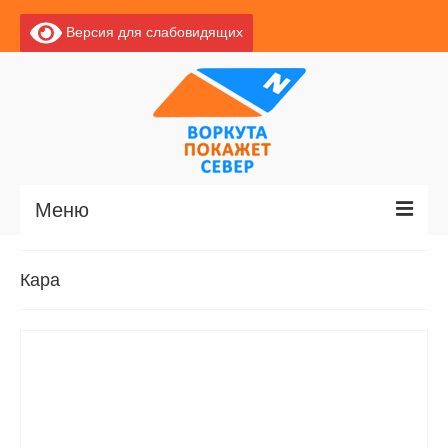
Версия для слабовидящих
Меню
Главная
Кара
Новости
О Воркуте
Базы отдыха
О центре