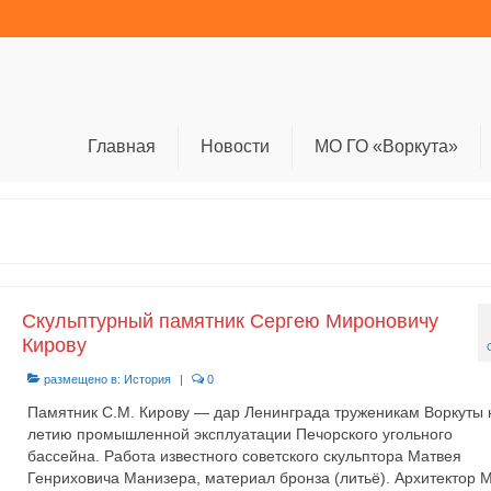
Главная
Новости
МО ГО «Воркута»
Скульптурный памятник Сергею Мироновичу
Кирову
размещено в:
История
|
0
Памятник С.М. Кирову — дар Ленинграда труженикам Воркуты к
летию промышленной эксплуатации Печорского угольного
бассейна. Работа известного советского скульптора Матвея
Генриховича Манизера, материал бронза (литьё). Архитектор М