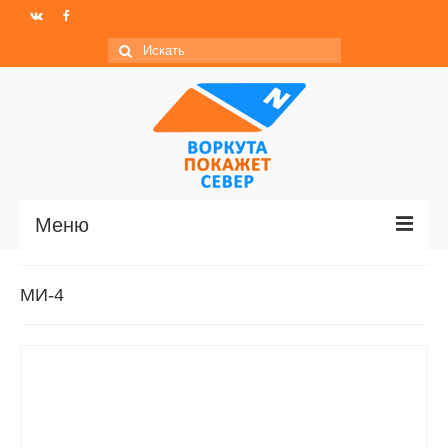
Искать:
Меню
Главная
МИ-4
Новости
МО ГО «Воркута»
Базы отдыха
О центре