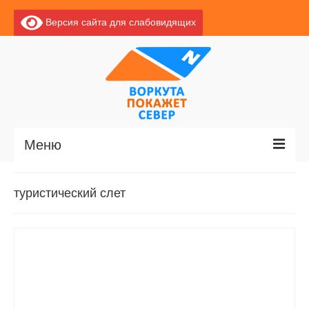
Версия сайта для слабовидящих
Меню
Главная
туристический слет
Новости
О Воркуте
Базы отдыха
О центре