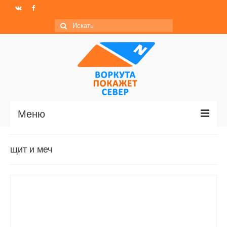
Искать:
Меню
Главная
щит и меч
Новости
МО ГО «Воркута»
Базы отдыха
О центре