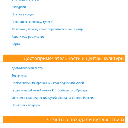
Экскурсии
Платные услуги
Готов ли ты к походу, турист?
10 причин, почему стоит обратиться в наш Центр
Авиа и ж/д расписание
Карта
Достопримечательности и центры культуры
Драматический театр
Театр кукол
Воркутинский межрайонный краеведческий музей
Геологический музей имени К.Г. Войновского-Кригера
Историко-краеведческий музей «Город на Севере России»
Памятники природы
Отчеты о походах и путешествиях