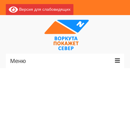
Версия для слабовидящих
Меню
Главная
Новости
О Воркуте
Базы отдыха
О центре