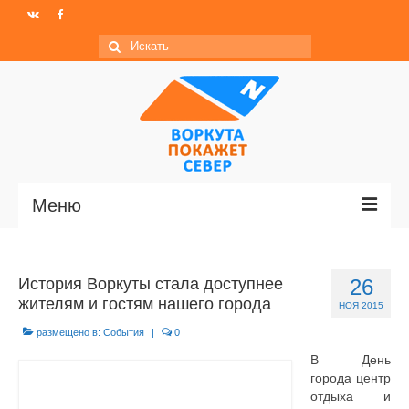
Искать:
Меню
Главная
История Воркуты стала доступнее
26
Новости
жителям и гостям нашего города
НОЯ 2015
МО ГО «Воркута»
размещено в:
События
|
0
В День
Базы отдыха
города центр
отдыха и
О центре