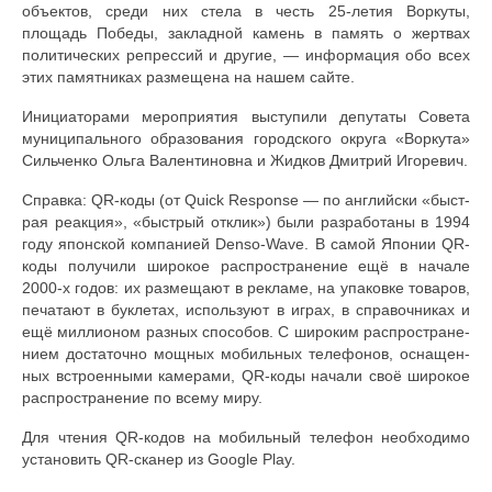
объектов, среди них стела в честь 25-летия Воркуты,
площадь Победы, закладной камень в память о жертвах
политических репрессий и другие, — информация обо всех
этих памятниках размещена на нашем сайте.
Инициаторами мероприятия выступили депутаты Совета
муниципального образования городского округа «Воркута»
Сильченко Ольга Валентиновна и Жидков Дмитрий Игоревич.
Справка: QR-ко­ды (от Quick Re­sponse — по ан­глий­ски «быст­
рая ре­ак­ция», «быст­рый от­клик») бы­ли раз­ра­бо­та­ны в 1994
го­ду япон­ской ком­па­ни­ей Den­so-Wave. В са­мой Япо­нии QR-
ко­ды по­лу­чи­ли ши­ро­кое рас­про­стра­не­ние ещё в на­ча­ле
2000-х го­дов: их раз­ме­ща­ют в ре­кла­ме, на упа­ков­ке то­ва­ров,
пе­ча­та­ют в бук­ле­тах, ис­поль­зу­ют в иг­рах, в спра­воч­ни­ках и
ещё мил­ли­о­ном раз­ных способов. С ши­ро­ким рас­про­стра­не­
ни­ем до­ста­точ­но мощ­ных мо­биль­ных те­ле­фо­нов, осна­щен­
ных встро­ен­ны­ми ка­ме­ра­ми, QR-ко­ды на­ча­ли своё ши­ро­кое
рас­про­стра­не­ние по все­му ми­ру.
Для чтения QR-кодов на мобильный телефон необ­хо­ди­мо
уста­но­вить QR-сканер из Google Play.