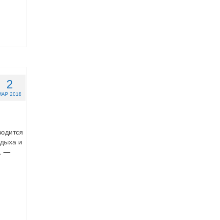
2
МАР 2018
водится
дыха и
; —