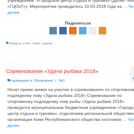
учреждением «Городской центр отдыха и туризма» (далее -М
«ГЦОиТ»). Мероприятие проводилось 10.03.2018 года на …
Чи
далее
Поделиться
Воркута
,
отчет
,
спорт
,
туризм
Соревнования «Удача рыбака 2018»
размещено в:
Объявления
|
0
Начат прием заявок на участие в соревнованиях по спортивно
подледному лову «Удача рыбака 2018» Соревнование по
спортивному подледному лову рыбы «Удача рыбака 2018»
проводится муниципальным бюджетным учреждением «Городс
центр отдыха и туризма», отделением региональной обществе
организации Коми Республиканского общества охотников …
Чи
далее