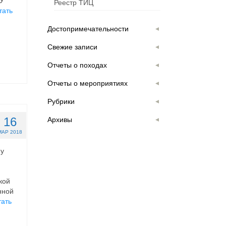
БУ
Реестр ТИЦ
тать
Достопримечательности
Свежие записи
Отчеты о походах
Отчеты о мероприятиях
Рубрики
16
Архивы
МАР 2018
му
кой
нной
тать