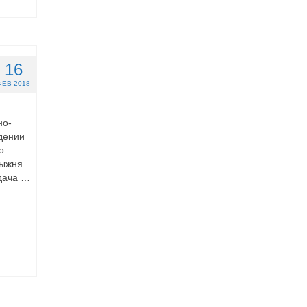
16
ФЕВ 2018
но-
дении
о
лыжня
дача …