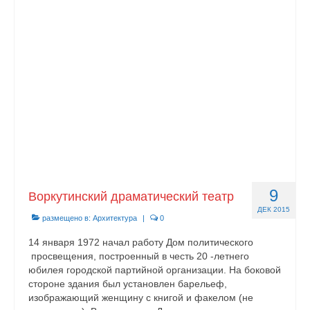
Документы
Противодействие коррупции
Задать вопрос
9
Воркутинский драматический театр
ДЕК 2015
размещено в:
Архитектура
|
0
14 января 1972 начал работу Дом политического
просвещения, построенный в честь 20 -летнего
юбилея город­ской партийной орга­низации. На боковой
стороне здания был установлен барельеф,
изображающий женщину с книгой и факелом (не