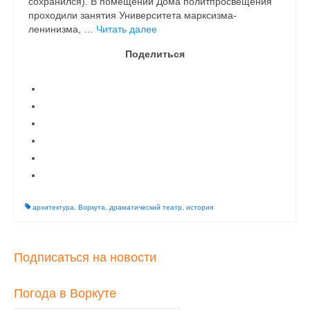
сохранился). В помещении Дома политпросвещения
проходили занятия Университета марксизма-
ленинизма, …
Читать далее
Поделиться
архитектура
,
Воркута
,
драматический театр
,
история
Подписаться на новости
Погода в Воркуте