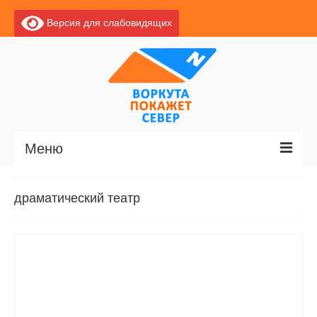
Версия для слабовидящих
Меню
Главная
драматический театр
Новости
О Воркуте
Базы отдыха
О центре