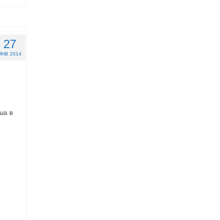
27
ЯНВ 2014
ша в