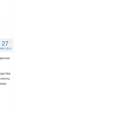
27
ЯНВ 2014
звития
едства
спекты
кими