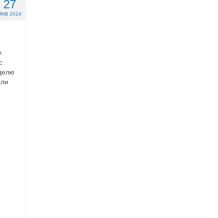
27
ЯНВ 2014
.
с
еделю
али