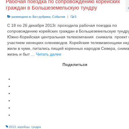
Рабочая поездка по сопровождению корейских
граждан в Большеземельскую тундру
размещено в:
Без рубрики
,
События
|
0
С 18 по 26 декабря 2013г. проходила рабочая поездка по
сопровождению корейских граждан в Большеземельскую тундру
Южно-Корейская центральная телекомпания снимала проект 
участием ненецких оленеводов. Корейские телевизионщики н
жили в чуме, питались пищей коренных народов Севера, сним
жизнь и быт …
Читать далее
Поделиться
2013
,
корейцы
,
тундра