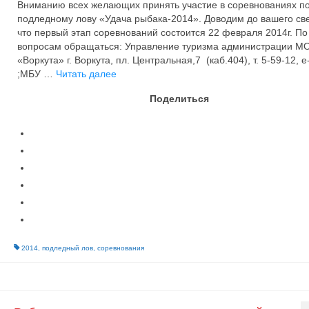
Вниманию всех желающих принять участие в соревнованиях п
подледному лову «Удача рыбака-2014». Доводим до вашего св
что первый этап соревнований состоится 22 февраля 2014г. По
вопросам обращаться: Управление туризма администрации М
«Воркута» г. Воркута, пл. Центральная,7 (каб.404), т. 5-59-12, e-
;МБУ …
Читать далее
Поделиться
2014
,
подледный лов
,
соревнования